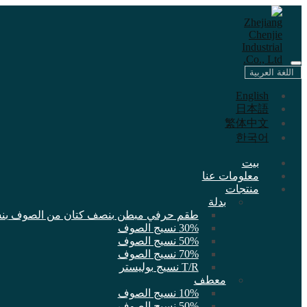
اللغة العربية
English
日本語
繁体中文
한국어
بيت
معلومات عنا
منتجات
بدلة
طقم حرفي مبطن بنصف كتان من الصوف بنسبة 0
30% نسيج الصوف
50% نسيج الصوف
70% نسيج الصوف
T/R نسيج بوليستر
معطف
10% نسيج الصوف
50% نسيج الصوف