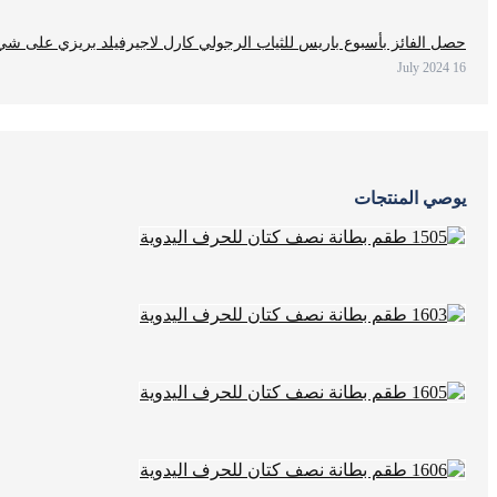
حصل الفائز بأسبوع باريس للثياب الرجولي كارل لاجيرفيلد بريزي على شيء من سلسلة كييدسوب
16 July 2024
يوصي المنتجات