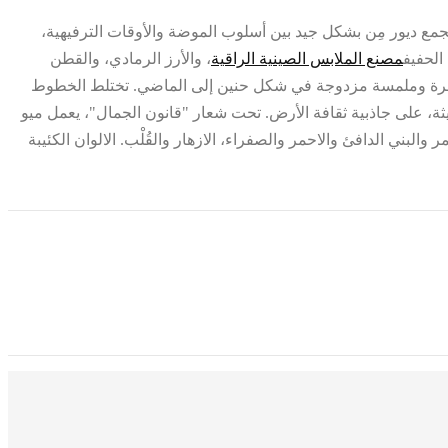
مع ديور مِن بشكل جيد بين أسلوب الموضة والأوقات الترفيهية،
الحفيف
مصنع الملابس الصينية الراقية
، والأرز الرمادي، والقطن
ة فاخرة وملمسة مزدوجة في شكل حنين إلى الماضي. تختلط الخطوط
يثة، على جاذبية ثقافة الأرض. تحت شعار "قانون الجمال"، يعمل ميو
بني الدافئ والاحمر والصفراء، الازهار والقُلْب. الالوان الكئيبة