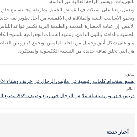
بالجزيئات، ويفسر الراحة العالية غير الدائمة.
وتعمل زيغنا على استكشاف القماش الجميل بطريقة إيجابية، مع خلق طب
ويجمع الأساليب الفنية والملاقاة في الأقمشة من أجل تطوير لغة جديدة ل
الأبيض. إن عبادة الحضارة القديمة والطبيعة البرية تكسر قواعد الل
الحسية والدافئة باللون الدافئ. وتشهد السمات الجغرافية للنسيج الكل
ميو على شكل أنيق وجميل من الجلد الملمس. ويجمع كينزو بين العناصر ال
هي التي تخلق ثقافة جديدة من التسلية الككسولة والمبتكرة.
سابق
يشيع استخدام كلمات رئيسية في ملابس الرجال في خريف وشتاء 2024.مصنع الملابس الصينية
التالي
دريس فان نوتن سلسلة ملابس الرجال في ربيع وصيف 2025.مصنع الملابس الصينية
أخبار حديثة