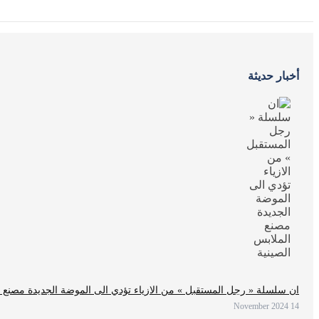
أخبار حديثة
ان سلسلة « رجل المستقبل » من الازياء تؤدي الى الموضة الجديدة مصنع ا
14 November 2024