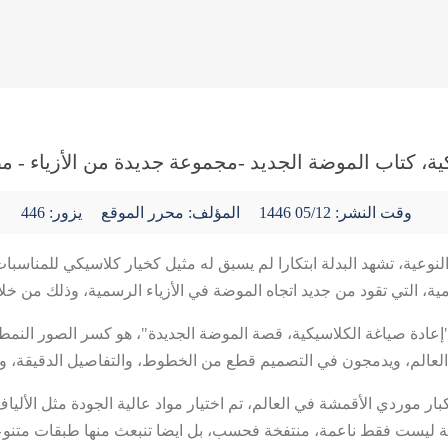
ية، كتاب الموضة الجديد -مجموعة جديدة من الأزياء - م
وقت النشر:
05/12 1446
المؤلف: محرر الموقع
يزور: 446
عية، تشهد البدلة ابتكارا لم يسبق له مثيل كخيار كلاسيكي للمناسبات ال
ادة صياغة الكلاسيكية، قصة الموضة الجديدة"، هو كسر الصور النمطية 
العالم، ويدمجون في التصميم قطع من الخطوط، والتفاصيل الدقيقة، ومز
التجارية XX بشكل جيد. وبالعمل مع كبار موردي الأقمشة في العالم، تم اختيار مواد عالية ا
لاقمشة ليست فقط ناعمة، منتفخة فحسب، بل ايضا تنبعث منها طبقات متنو