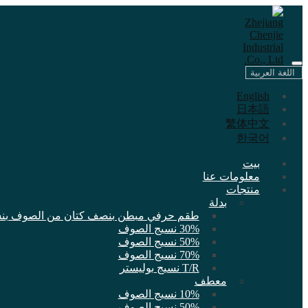
اللغة العربية
English
日本語
繁体中文
한국어
بيت
معلومات عنا
منتجات
بدلة
طقم حرفي مبطن بنصف كتان من الصوف بنسبة 0
30% نسيج الصوف
50% نسيج الصوف
70% نسيج الصوف
T/R نسيج بوليستر
معطف
10% نسيج الصوف
50% نسيج الصوف