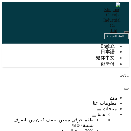
اللغة العربية
English
日本語
繁体中文
한국어
ملاحة
بيت
معلومات عنا
منتجات
بدلة
طقم حرفي مبطن بنصف كتان من الصوف
بنسبة 100%
30% نسيج الصوف