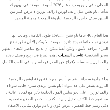
المحلي ، في ربيع وصيف عام 2026 أسبوع الموضة في نيويورك
بدأت ، ياو تشن مثل رالف لورين ( رالف لورين ) عرض كبير من
الصين ضيف خاص ، الرجعية البارونة النمذجة مذهلة المظهر .
هذا العام ، 46 عاما ياو تشن ، 169cm طويل القامة ، وقالت انها
ترتدي نمط دائما نموذج دائرة الموضة ، لا يمكن إلا أن تظهر نضج
المرأة مزاجه الأنيق ، ولكن أيضا يمكن أن تدمج عناصر الاتجاه ، تظهر
سحر الشخصية
تناسب السيدات
. هذه المرة في ربيع وصيف 2026
رالف لورين سلسلة الإفراج عن المعرض ، أسلوبها في اللعب الكامل
.
بدلة جلدية سوداء + قميص أبيض مع حافة ورقة لوتس ، الرجعية
البارونة يشعر على حد سواء ! ياو تشين يرتدي سترة جلدية سوداء
رالف لورين ، على نحو سلس المواد الجلدية يأتي مع لمعان عالية ،
مستقيم خط الكتف تعديل زاوية الكتف ، الخصر الصغيرة تصميم
ذكي رسم خط الخصر ، عرض قوي و ناعم توازن مثالي . الأصفاد