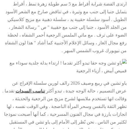
ارتدى الفضة شرابة أقراط مع 5 سم طويلة زهرة نمط ، أقراط
يتمايل جنبا إلى جنب مع وتيرة ، في تناقض صارخ مع الشعر الأسود
الطويل . أسود سلسلة حقيبة يد ، سلسلة ذهبية مع مزيج كلاسيكي
من الجلد الأسود ، جنبا إلى جنب مع حقيبة " ص " رسالة الشعار ،
الضوء على ترف . مع ماتي الملمس الرجعية أحمر الشفاه ، لحظة
رفع مجال الغاز ، وسائل الإعلام الأجنبية كما أشاد " هذا لون الشفاه
من نيويورك غروب الشمس المبهر .
ياو تشين في ربيع وصيف 2026 رالف لورين سلسلة الإفراج عن
عرض التصميم ، حالة الوجه جيدة ، تبدو أكثر
تناسب السيدات
تقدما .
وقالت انها تستخدم ملابسها لشرح مزيج من الرجعية والحديثة ،
تظهر الثقة بالنفس وسحر المرأة الناضجة . وفي الوقت نفسه ، لها
انجازات بارزة في مجال الفنون المسرحية ، كما أنها أصبحت نموذجا
لكثير من الناس . نحن نّظر إلى الأمام إلى ياو تشن في المستقبل