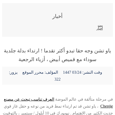
أخبار
بيت
أخبار
ياو تشن وجه حقا تبدو أكثر تقدما ! ارتداء بدلة جلدية
سوداء مع قميص أبيض ، أزياء الرجعية
وقت النشر:
03/24 1447
المؤلف: محرر الموقع
يزور:
322
في مرحلة متألقة في عالم الموضة
العرف تناسب تبحث عن مصنع
Chenjie
، ياو تشن قد تم ارتداء نمط فريد من نوعه و حقل غاز قوي
جذبت الكثير من الاهتمام . نيويورك في 10 أيلول / سبتمبر ، بالتوقيت