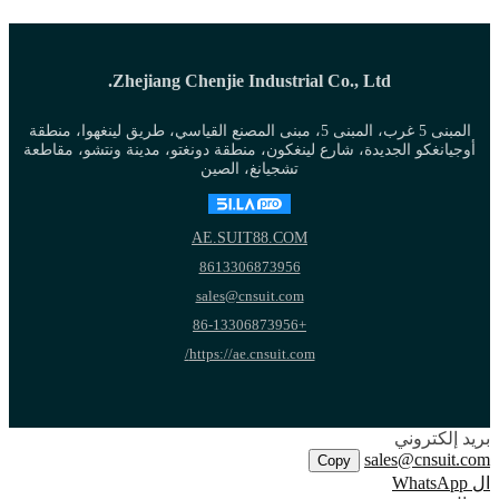
Zhejiang Chenjie Industrial Co., Ltd.
المبنى 5 غرب، المبنى 5، مبنى المصنع القياسي، طريق لينغهوا، منطقة
أوجيانغكو الجديدة، شارع لينغكون، منطقة دونغتو، مدينة ونتشو، مقاطعة
تشجيانغ، الصين
AE.SUIT88.COM
8613306873956
sales@cnsuit.com
+86-13306873956
https://ae.cnsuit.com/
بريد إلكتروني
sales@cnsuit.com
Copy
ال WhatsApp