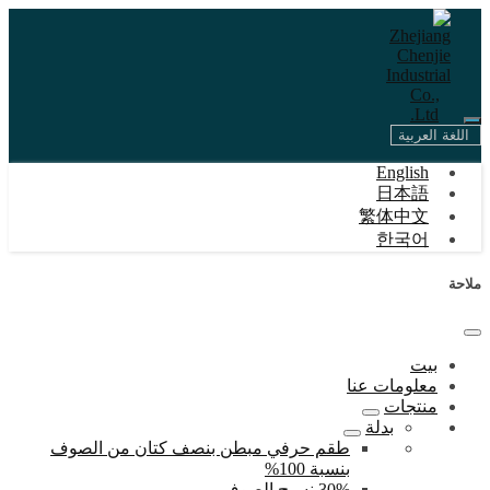
اللغة العربية
English
日本語
繁体中文
한국어
ملاحة
بيت
معلومات عنا
منتجات
بدلة
طقم حرفي مبطن بنصف كتان من الصوف
بنسبة 100%
30% نسيج الصوف