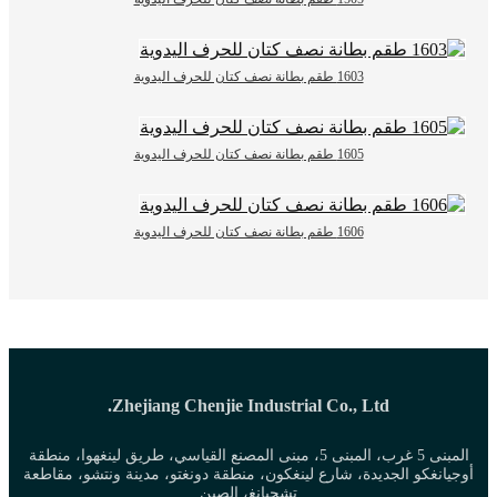
1603 طقم بطانة نصف كتان للحرف اليدوية
1605 طقم بطانة نصف كتان للحرف اليدوية
1606 طقم بطانة نصف كتان للحرف اليدوية
Zhejiang Chenjie Industrial Co., Ltd.
المبنى 5 غرب، المبنى 5، مبنى المصنع القياسي، طريق لينغهوا، منطقة
أوجيانغكو الجديدة، شارع لينغكون، منطقة دونغتو، مدينة ونتشو، مقاطعة
تشجيانغ، الصين