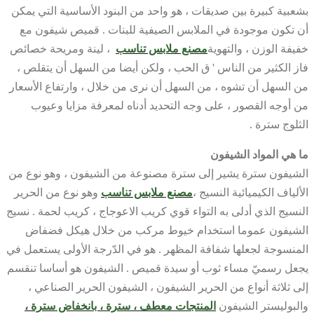
بشعبية كبيرة بين صديقات ، هو واحد من البنود الأساسية التي يمكن
أن تكون موجودة في الملابس الصيفية للبنات . قميص شيفون مع
خفيفة الوزن ، والتهوية
مصنع ملابس تناسب
، لينة ومريحة خصائص
فاز الكثير من الناس ' ق الحب ، ولكن أيضا من السهل أن يتقلص ،
من السهل أن تشوه ، من السهل أن نرى من خلال ، وارتفاع الأسعار
من أوجه القصور ، على وجه التحديد أدناه لمعرفة مزايا وعيوب
الثلوج سترة .
ما هي المواد الشيفون
الشيفون سترة يشير إلى سترة مصنوعة من الشيفون ، وهو نوع من
الألياف الكيميائية النسيج ،
مصنع ملابس تناسب
وهو نوع من الحرير
النسيج الذي أدلى به التواء قوي كريب الاعوجاج ، كريب لحمة . نسيج
الشيفون عموما استخدام خيوط مركب من خلال هيكل فضفاض
المنسوجة لجعلها شفافة المظهر . هو في الدّرجة الأولى يستعمل في
يجعل رسميّ مساء ثوب أو سيدة قميص . الشيفون هو أساسا تنقسم
إلى ثلاثة أنواع من الحرير الشيفون ، الشيفون الحرير الصناعي ،
والبوليستر الشيفون
المنتجات معطف ، سترة ، بانخفاض سترة ،