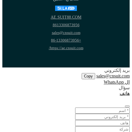
AE.SUIT88.COM
8613306873956
sales@cnsuit.com
+86-13306873956
https://ae.cnsuit.com/
بريد إلكتروني
sales@cnsuit.com
Copy
ال WhatsApp
سؤال
هاتف