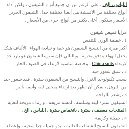
اللباس ، الخ .
، على الرغم من أن جميع أنواع الشيفون ، ولكن أداء
أنواع مختلفة من الأقمشة هي أيضا مختلفة جدا ، الشيفون الحرير
الأسعار ستكون أعلى بكثير من أنواع أخرى من الأسعار .
مزايا قميص شيفون
1 . خفيفة الوزن للتنفس
أكبر ميزة من النسيج الشيفون هو خفة و نفاذية الهواء . الألياف هيكل
يجعل الهواء يتدفق بحرية ، وبالتالي فإن سترة الشيفون هو بارد جدا
لارتداء
China suits
، وخاصة مناسبة لارتداء في الصيف الحار .
2 ، شنق شعور جيد
بسبب تكنولوجيا الغزل والنسيج من الشيفون سترة ، فقد شعور جيد
من الترهل ، يمكن أن تظهر بعد ارتداء منحنى لينة وأنيقة تأثير .
3 ، يشعر بالراحة
الشيفون سترة لينة وسلسة ، لمسة مريحة ، وارتداء مريحة للغاية
.
المنتجات معطف ، سترة ، بانخفاض سترة ، اللباس ، الخ .
4 ، جميلة وكريمة
الشيفون النسيج الشفافية العالية ، تبدو جميلة جدا سخية ، وإعطاء