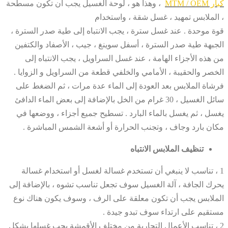
كبار MTM / OEM
، وهذا هو ، لوحة الغسيل يجب أن تكون مسطحة
، الملابس تمهيد ، غسل شقة ، واستخدام
قوة موحدة . عند غسل سترة ، يجب الانتباه إلى طية صدر السترة ،
الجبهة طية صدر السترة ، أسفل سوينغ ، جيب ، الأصفاد والكتفين
من هذه الأجزاء الهامة ، عند غسل السراويل ، يجب الانتباه إلى
الخصر والحقيبة ، الأمامي والخلفي قطعة من السراويل و الزوايا .
فرشاة الملابس بعد العودة إلى الماء عدة مرات ، ثم الضغط على
سائل الغسيل ، 30 غرام من الخل بالإضافة إلى بعض الماء الدافئ
يغسل ، ثم يغسل بالماء البارد . تسطيح جميع أجزاء ، ووضعها في
مكان بارد وجاف ، وتجنب الحرارة أو أشعة الشمس المباشرة .
تنظيف الملابس الانتباه
1 ، تناسب لا ينبغي أن تستخدم غسالة لغسل أو استخدام غسالة
يحرك الجافة ، آلة الغسيل سوف تجعل تناسب تشوه ، بالإضافة إلى
الملابس يجب أن تكون معلقة على الرف ، وسوف يكون هناك نوع
مستقيم على ارتداء سوف تبدو جيدة .
2 ، تناسب الأعمال التجارية من مختلف الأقمشة يجب غسلها بشكل