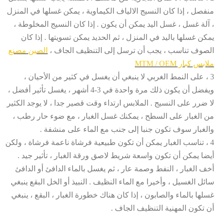
منفصل ، إذا كان النسيج الالياف الكيماوية ، يمكن غسلها في المنزل
، آلة غسل ، غسل اليد يمكن أن يكون . إذا كان النسيج المخلوطة ،
يمكن غسلها باليد في المنزل ، ثم الحديد يمكن تسويتها . إذا كان
الصوف تناسب ، يجب أن ترسل إلى التنظيف الجاف ،
الصين مصنع
ملابس كبار MTM / OEM
3 ، على النمط الغربي لا ينبغي أن يغسل في كثير من الأحيان ،
ويفضل أن يكون ذلك مرة واحدة في 3-4 أشهر ، يغسل تأثير أفضل ،
لا ضرر على النسيج . الملابس ارتداء وقت قصير جدا ، لا يوجد الكثير
من الغبار على السطح ، يمكنك غسل الغبار ، مع ضوء حار رطب ،
والغبار سوف تكون جنبا إلى جنب مع الماء على منشفة .
4 ، تناسب الغبار يمكن أن تكون طبيعية فرشاة ناعمة فرشاة ، ولكن
أيضا يمكن أن تكون واسعة شريط لاصق ورقة الغبار ، تأثير جيد .
أخف الغبار ، النفط وصمة عار ، ثم يغسل بالماء الدافئ أو الدافئ
سائل الغسيل ، وأخيرا مع الماء النظيف . النبيذ أو الخل البقع ينبغي
غسلها بالماء والصابون ، إذا كان هناك خطورة الغبار ، البقع ، ينبغي
أن تكون المهنية التنظيف الجاف .