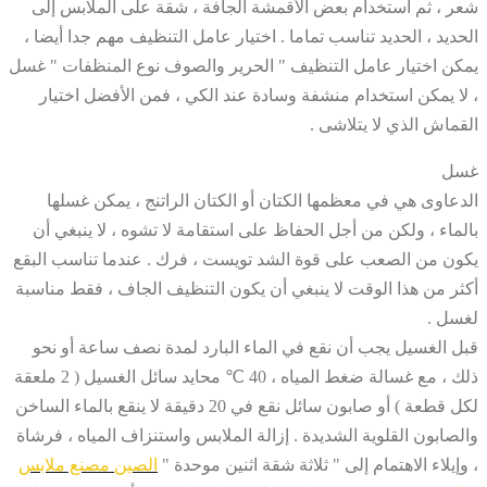
شعر ، ثم استخدام بعض الأقمشة الجافة ، شقة على الملابس إلى
الحديد ، الحديد تناسب تماما . اختيار عامل التنظيف مهم جدا أيضا ،
يمكن اختيار عامل التنظيف " الحرير والصوف نوع المنظفات " غسل
، لا يمكن استخدام منشفة وسادة عند الكي ، فمن الأفضل اختيار
القماش الذي لا يتلاشى .
غسل
الدعاوى هي في معظمها الكتان أو الكتان الراتنج ، يمكن غسلها
بالماء ، ولكن من أجل الحفاظ على استقامة لا تشوه ، لا ينبغي أن
يكون من الصعب على قوة الشد تويست ، فرك . عندما تناسب البقع
أكثر من هذا الوقت لا ينبغي أن يكون التنظيف الجاف ، فقط مناسبة
لغسل .
قبل الغسيل يجب أن نقع في الماء البارد لمدة نصف ساعة أو نحو
ذلك ، مع غسالة ضغط المياه ، 40 ℃ محايد سائل الغسيل ( 2 ملعقة
لكل قطعة ) أو صابون سائل نقع في 20 دقيقة لا ينقع بالماء الساخن
والصابون القلوية الشديدة . إزالة الملابس واستنزاف المياه ، فرشاة
، وإيلاء الاهتمام إلى " ثلاثة شقة اثنين موحدة "
الصين مصنع ملابس