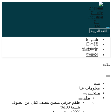
اللغة العربية
English
日本語
繁体中文
한국어
ملاحة
بيت
معلومات عنا
منتجات
بدلة
طقم حرفي مبطن بنصف كتان من الصوف
بنسبة 100%
30% نسيج الصوف