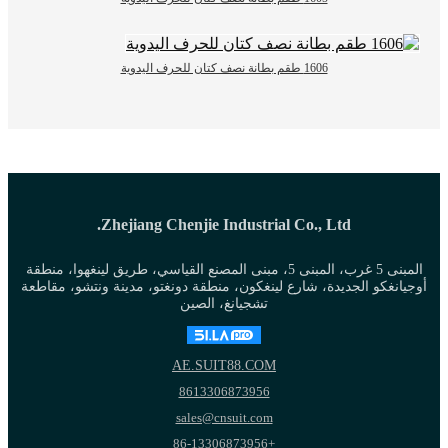
1606 طقم بطانة نصف كتان للحرف اليدوية
Zhejiang Chenjie Industrial Co., Ltd.
المبنى 5 غرب، المبنى 5، مبنى المصنع القياسي، طريق لينغهوا، منطقة
أوجيانغكو الجديدة، شارع لينغكون، منطقة دونغتو، مدينة ونتشو، مقاطعة
تشجيانغ، الصين
AE.SUIT88.COM
8613306873956
sales@cnsuit.com
+86-13306873956