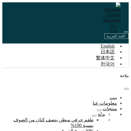
اللغة العربية
English
日本語
繁体中文
한국어
ملاحة
بيت
معلومات عنا
منتجات
بدلة
طقم حرفي مبطن بنصف كتان من الصوف
بنسبة 100%
30% نسيج الصوف