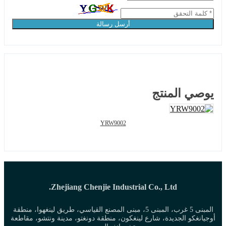
أرسل رسالة
يوصي المنتج
YRW9002
Zhejiang Chenjie Industrial Co., Ltd.
المبنى 5 غرب، المبنى 5، مبنى المصنع القياسي، طريق لينغهوا، منطقة
أوجيانغكو الجديدة، شارع لينغكون، منطقة دونغتو، مدينة ونتشو، مقاطعة