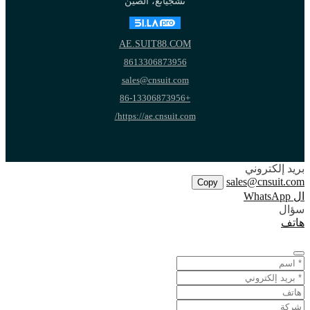
تشجيانغ، الصين
AE.SUIT88.COM
8613306873956
sales@cnsuit.com
+86-13306873956
https://ae.cnsuit.com/
بريد إلكتروني
sales@cnsuit.com
Copy
ال WhatsApp
سؤال
هاتف