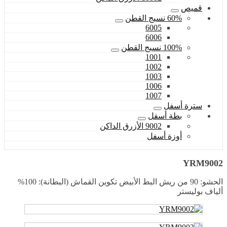
قميص
60% نسيج القطن
6005
6006
100% نسيج القطن
1001
1002
1003
1006
1007
سترة أسفل
بطة أسفل
9002 الأزرق الداكن
أوزة أسفل
YRM9002
الحشو: 90 من ريش البط الأبيض تكوين القماش (البطانة): 100%
ألياف بوليستر