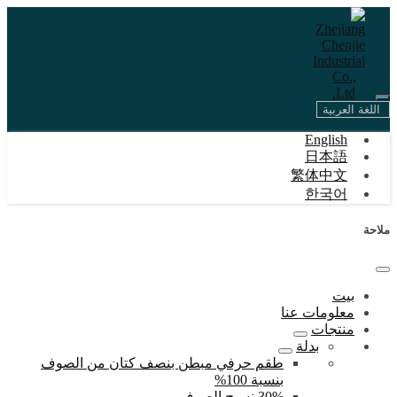
اللغة العربية
English
日本語
繁体中文
한국어
ملاحة
بيت
معلومات عنا
منتجات
بدلة
طقم حرفي مبطن بنصف كتان من الصوف
بنسبة 100%
30% نسيج الصوف