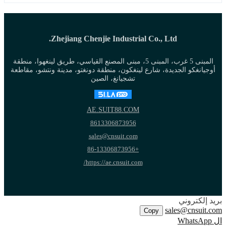
Zhejiang Chenjie Industrial Co., Ltd.
المبنى 5 غرب، المبنى 5، مبنى المصنع القياسي، طريق لينغهوا، منطقة
أوجيانغكو الجديدة، شارع لينغكون، منطقة دونغتو، مدينة ونتشو، مقاطعة
تشجيانغ، الصين
AE.SUIT88.COM
8613306873956
sales@cnsuit.com
+86-13306873956
https://ae.cnsuit.com/
بريد إلكتروني
sales@cnsuit.com
Copy
ال WhatsApp