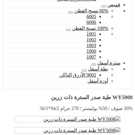
قميص
60% نسيج القطن
6005
6006
100% نسيج القطن
1001
1002
1003
1006
1007
سترة أسفل
بطة أسفل
9002 الأزرق الداكن
أوزة أسفل
WY5008 طية صدر السترة ذات زرين
50% صوف / 50% بوليستر / 270 جرام 94/2*56/1