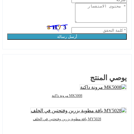
أرسل رسالة
يوصي المنتج
MK5008 مرونة داكنة
MY5028 ياقة مطوية بزرين وفتحتين في الخلف