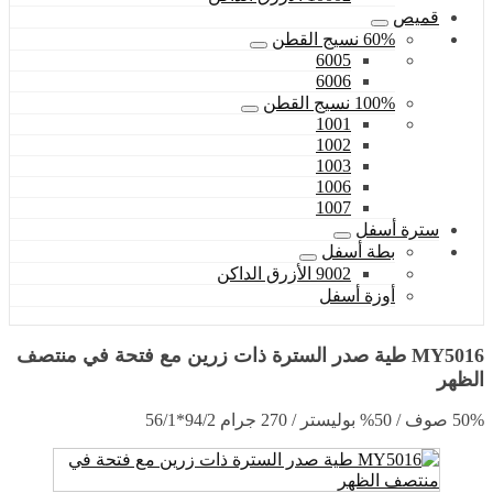
قميص
60% نسيج القطن
6005
6006
100% نسيج القطن
1001
1002
1003
1006
1007
سترة أسفل
بطة أسفل
9002 الأزرق الداكن
أوزة أسفل
MY5016 طية صدر السترة ذات زرين مع فتحة في منتصف
الظهر
50% صوف / 50% بوليستر / 270 جرام 94/2*56/1