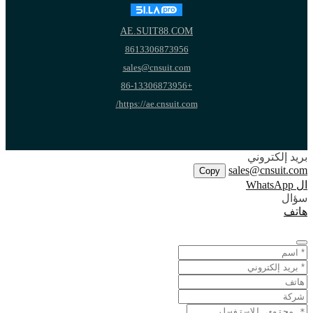
AE.SUIT88.COM
8613306873956
sales@cnsuit.com
+86-13306873956
https://ae.cnsuit.com/
بريد إلكتروني
sales@cnsuit.com
Copy
ال WhatsApp
سؤال
هاتف