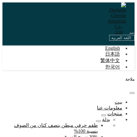
اللغة العربية
English
日本語
繁体中文
한국어
ملاحة
بيت
معلومات عنا
منتجات
بدلة
طقم حرفي مبطن بنصف كتان من الصوف
بنسبة 100%
30% نسيج الصوف