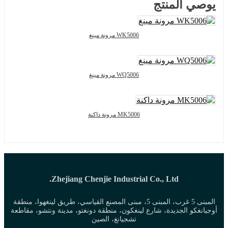
يوصي المنتج
WK5006 مرونة مينغ
WQ5006 مرونة مينغ
MK5006 مرونة داكنة
Zhejiang Chenjie Industrial Co., Ltd.
المبنى 5 غرب، المبنى 5، مبنى المصنع القياسي، طريق لينغهوا، منطقة
أوجيانغكو الجديدة، شارع لينغكون، منطقة دونغتو، مدينة ونتشو، مقاطعة
تشجيانغ، الصين