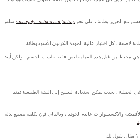
سم مع الحرير بطانة ، على نحو
suitsupply cnchina suit factory
سلس
ة لاصقة ، كل اختيار عالية الجودة الكربون الأسود بطانة .
لتي هي مخيط من قبل هذه العملية ليس فقط تناسب الجسم ، ولكن أيضا
 ينبغي أن تتم في بيئة الرطوبة 90 ٪ ، لذلك يجب أن يكون الترطيب في العملية ، بحيث يمكن استعادة النسيج إلى البيئة الطبيعية تمتد
أقمشة والاكسسوارات عالية الجودة ، وبالتالي فإن تكلفة تصنيع بدلة