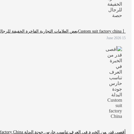
Custom suit factory china丨بعض العلامات التجارية الفاخرة الخفيفة للرجال حصة
15 June 2026
أقصى قدر من الخبرة في العرف تناسب حارس جودة البدلة Custom suit factory China