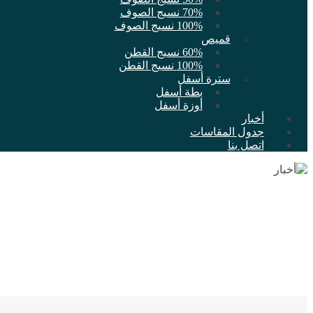
70% نسيج الصوف
100% نسيج الصوف
قميص
60% نسيج القطن
100% نسيج القطن
سترة أسفل
بطة أسفل
أوزة أسفل
أخبار
جدول المقاسات
اتصل بنا