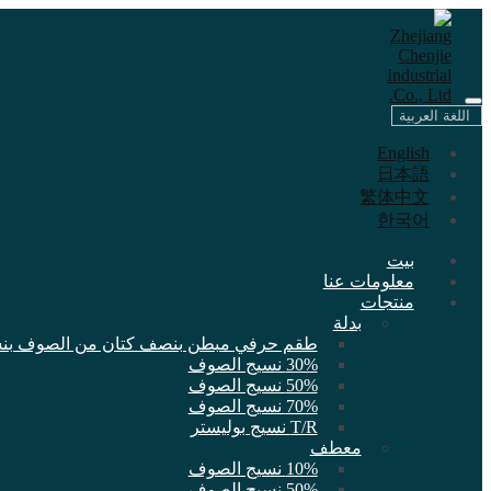
اللغة العربية
English
日本語
繁体中文
한국어
بيت
معلومات عنا
منتجات
بدلة
طقم حرفي مبطن بنصف كتان من الصوف بنسبة 0
30% نسيج الصوف
50% نسيج الصوف
70% نسيج الصوف
T/R نسيج بوليستر
معطف
10% نسيج الصوف
50% نسيج الصوف