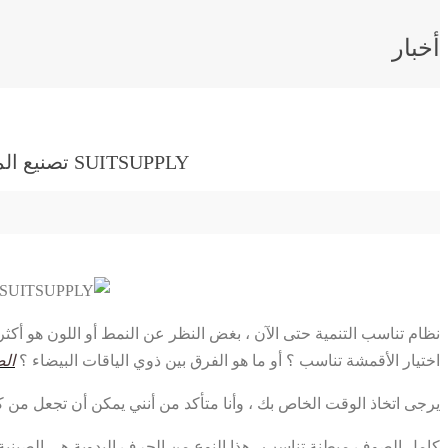
أخبار
SUITSUPPLY تصنيع المعدات الأصلية 丨 ما هي أعلى تناسب الحرف اليدوية التقليدية ؟ مقال يقول لك
نظام تناسب التنمية حتى الآن ، بغض النظر عن النمط أو اللون هو أكثر
اختيار الأقمشة تناسب ؟ أو ما هو الفرق بين ذوي الياقات البيضاء ؟
الصي
يرجى اتخاذ الوقت الخاص بك ، وأنا متأكد من أنني يمكن أن تجعل من
كامل الصوف مبطنة تناسب . هذا النوع من الحرف اليدوية هي الصينية وا